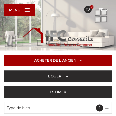
0
FR
MENU
ACHETER
DE L'ANCIEN
LOUER
De l'ancien
De l'immo pro
ESTIMER
à l'année
De l'immo pro
Type de bien
1