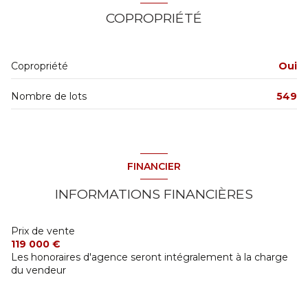
chambre
11.73 m²
COPROPRIÉTÉ
salle à manger
14.96 m²
WC
1.58 m²
Copropriété
Oui
salle de bain
4.45 m²
Nombre de lots
549
chambre
11.86 m²
cuisine
6.73 m²
buanderie
0.66 m²
FINANCIER
cagibi
3.08 m²
INFORMATIONS FINANCIÈRES
salon
12.41 m²
Prix de vente
119 000 €
Les honoraires d'agence seront intégralement à la charge
du vendeur