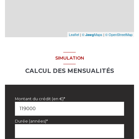
Leaflet
|
©
Maps
|
© OpenStreetMap
Jawg
SIMULATION
CALCUL DES MENSUALITÉS
Montant du crédit (en €)*
Durée (années)*