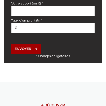
Votre apport (en €) *
Taux d'emprunt (%) *
ENVOYER
* Champs obligatoires
A DÉCOUVRIR