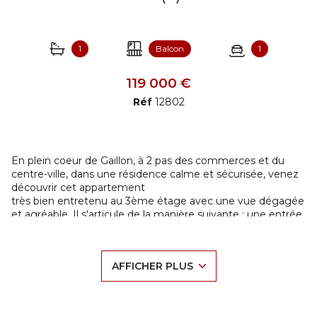
1
Balcon
1
119 000 €
Réf
12802
En plein coeur de Gaillon, à 2 pas des commerces et du
centre-ville, dans une résidence calme et sécurisée, venez
découvrir cet appartement
très bien entretenu au 3ème étage avec une vue dégagée
et agréable. Il s'articule de la manière suivante : une entrée
placard, un dégagement
avec placard, un wc, une salle de bain carrelée, un cagibi
permettant du rangement, une cuisine aménagée et
AFFICHER PLUS
équipée, une salle à manger très
lumineuse avec ses baies vitrées ainsi que 3 grandes
chambres dont une que les propriétaire ont aménagés en
salon. Un balcon filant exposé