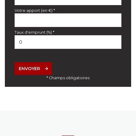
Votre apport (en €) *
Taux d'emprunt (%) *
ENVOYER
* Champs obligatoires