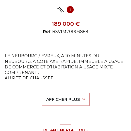
1
+11
189 000 €
Réf
BSVIM70003868
LE NEUBOURG / EVREUX, A 10 MINUTES DU
NEUBOURG, A COTE AXE RAPIDE, IMMEUBLE A USAGE
DE COMMERCE ET D'HABITATION A USAGE MIXTE
COMPRENANT :
AU REZ DE CHAUSSEE :
UN LOCAL COMMERCIAL D'ENVIRON 190 M² OFFRANT
MAGASIN, BUREAU, ATELIER, REMISE, CELLIER ET UNE
CAVE PARTIELLE ENTERREE ;
AFFICHER PLUS
PAR ACCES EXTERIEUR : ATELIER D'ENVIRON 40 M²
DIVISE EN 2 PIECES (ANCIEN APPARTEMENT) ET
CHAUFFERIE ;
CHAUFFAGE AU FIOUL - SIMPLE ET DOUBLE VITRAGE -
EAU - ELECTRICITE - ASSAINISSEMENT INDIVIDUEL
A L'ETAGE : 2 APPARTEMENTS NON LOUES, AVEC ACCES
BILAN ÉNERGÉTIQUE