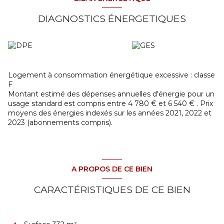
PAR L'EXTERIEUR :
UN APPARTEMENT DE TYPE T2 (ENVIRON 47 M²) A
DIAGNOSTICS ÉNERGETIQUES
RENOVER AVEC ENTREE SUR PIECE DE VIE (CUISINE
ET SEJOUR), UNE CHAMBRE, SALLE D'EAU, WC ;
CHAUFFAGE ELECTRIQUE - DOUBLE VITRAGE - EAU -
ELECTRICITE - ASSAINISSEMENT INDIVIDUEL
UN APPARTEMENT DE TYPE T2 DUPLEX (ENVIRON 50
M²) AVEC ENTREE SUR LE SEJOUR / SALON, CUISINE EN
Logement à consommation énergétique excessive : classe
PARTIE AMENAGEE, SALLE DE DOUCHE AVEC WC ET A
F
L'ETAGE UNE CHAMBRE DONNANT SUR UN GRENIER ;
Montant estimé des dépenses annuelles d'énergie pour un
CHAUFFAGE ELECTRIQUE - DOUBLE VITRAGE - EAU -
usage standard est compris entre 4 780 € et 6 540 € . Prix
ELECTRICITE - ASSAINISSEMENT INDIVIDUEL
moyens des énergies indexés sur les années 2021, 2022 et
LE TOUT AVEC UNE COUR SUR ENVIRON 496 M² DE
2023 (abonnements compris).
TERRAIN.
TRAVAUX A PREVOIR
A PROPOS DE CE BIEN
CARACTÉRISTIQUES DE CE BIEN