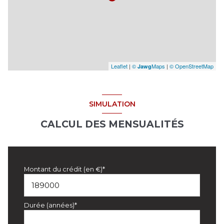
Leaflet
|
©
Maps
|
© OpenStreetMap
Jawg
SIMULATION
CALCUL DES MENSUALITÉS
Montant du crédit (en €)*
Durée (années)*