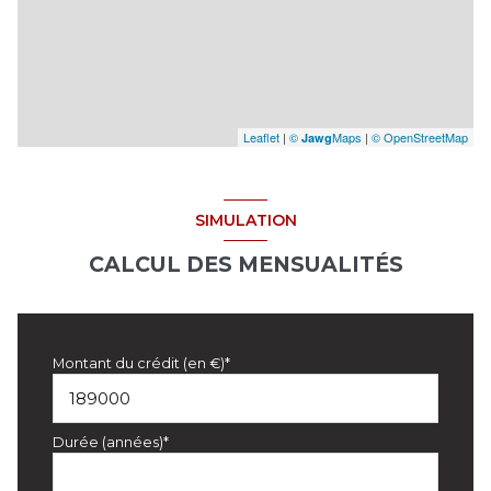
Leaflet
|
©
Maps
|
© OpenStreetMap
Jawg
SIMULATION
CALCUL DES MENSUALITÉS
Montant du crédit (en €)*
Durée (années)*