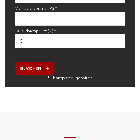
Votre apport (en €) *
Taux d'emprunt (%) *
ENVOYER
* Champs obligatoires