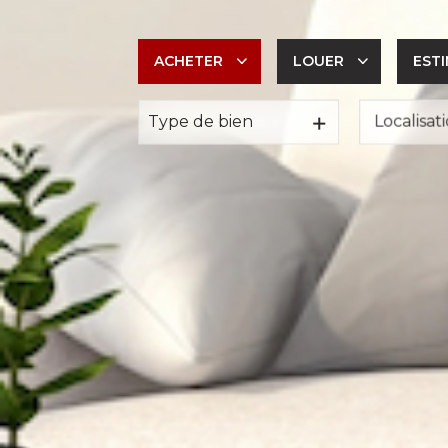
ACHETER
LOUER
EST
Type de bien
De l'ancien
à l'année
De l'immo pro
De l'immo pro