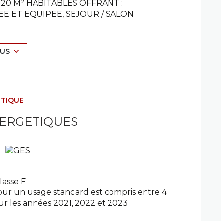
120 M² HABITABLES OFFRANT :
EE ET EQUIPEE, SEJOUR / SALON
ALLE A MANGER ET UNE COTE SALON),
EC PLACARD, SALLE DE BAINS ET
LUS
 CHARRETERIE ATTENANTE ;
ÉTIQUE
SERIE PVC - VOLET ROULANT MANUEL -
NERGETIQUES
RON 1388 M² DANS UNE IMPASSE AU
lasse F
ur un usage standard est compris entre 4
sur les années 2021, 2022 et 2023