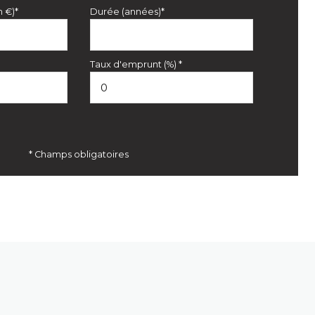
n €)*
Durée (années)*
Taux d'emprunt (%) *
* Champs obligatoires