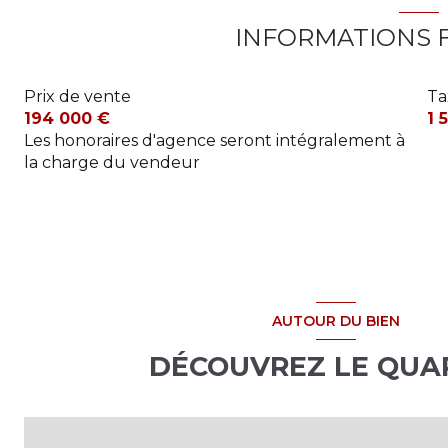
chambre avec placard
INFORMATIONS 
chambre avec placard
chambre
Prix de vente
Ta
194 000 €
1 
buanderie
Les honoraires d'agence seront intégralement à
WC
la charge du vendeur
AUTOUR DU BIEN
DÉCOUVREZ LE QUA