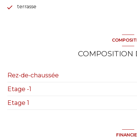
terrasse
COMPOSIT
COMPOSITION 
Rez-de-chaussée
Etage -1
entrée
Etage 1
Cuisine aménagée et équipée
sous-sol partiel
sejour / salon avec cheminées
grenier non aménageable
Dégagement
FINANCI