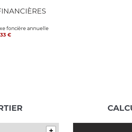
9.2 m²
FINANCIÈRES
11.65 m²
10.5 m²
xe foncière annuelle
533 €
4.25 m²
1.35 m²
RTIER
CALC
+