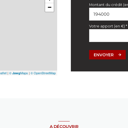
Montant du crédit (e
−
Votre apport (en €) *
ENVOYER
aflet
|
©
Maps
|
© OpenStreetMap
Jawg
A DÉCOUVRIR