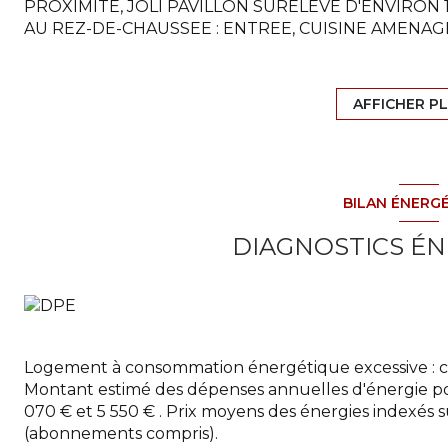
PROXIMITE, JOLI PAVILLON SURELEVE D'ENVIRON 
AU REZ-DE-CHAUSSEE : ENTREE, CUISINE AMENAG
D'ENVIRON 54 M² AVEC 2 CHEMINEES (UNE COTE S
DEGAGEMENT DESSERVANT 3 CHAMBRES DONT 2 AV
DOUCHE, LINGERIE, WC ;
AFFICHER P
GRENIER ISOLE NON AMENAGEABLE ;
SOUS-SOL PARTIEL : ATELIER - CAVE - CHAUFFERIE
VIDE SANITAIRE SOUS L'AGRANDISSEMENT ;
DEPENDANCE A USAGE DE GARAGE DOUBLE AVEC
BILAN ÉNERG
CHAUFFAGE AU FIOUL - DOUBLE VITRAGE ET HUIS
ASSAINISSEMENT DE TYPE FOSSE TOUTES EAUX
DIAGNOSTICS É
LE TOUT SUR UN AGREABLE TERRAIN CLOS D'ENVI
CALME.
Logement à consommation énergétique excessive : c
Montant estimé des dépenses annuelles d'énergie po
070 € et 5 550 € . Prix moyens des énergies indexés 
(abonnements compris).