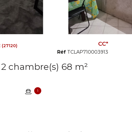
CC*
 (27120)
Réf
TCLAP710003913
Appartement 3 pièce(s) 2 chambre(s) 68 m²
1