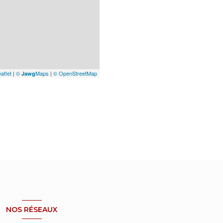
aflet
|
©
Maps
|
© OpenStreetMap
Jawg
NOS RÉSEAUX