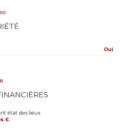
RO
IÉTÉ
Oui
ER
FINANCIÈRES
nt état des lieux
4 €