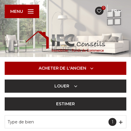
0
FR
MENU
ACHETER
DE L'ANCIEN
LOUER
De l'ancien
De l'immo pro
ESTIMER
à l'année
De l'immo pro
Type de bien
1